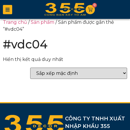
0
Trang chủ
/
Sản phẩm
/ Sản phẩm được gắn thẻ
“#vdc04”
#vdc04
Hiển thị kết quả duy nhất
CÔNG TY TNHH XUẤT
NHẬP KHẨU 355