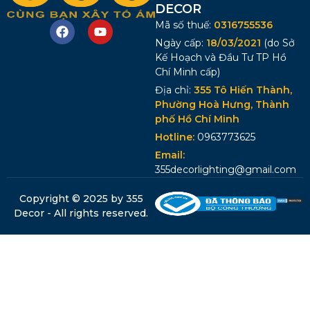
DECOR
Mã số thuế:
0316755536
Ngày cấp:
18/03/2021
(do Sở
Kế Hoạch và Đầu Tư TP Hồ
Chí Minh cấp)
Địa chỉ:
355 Tô Hiến Thành,
Phường Hoà Hưng, Thành
phố Hồ Chí Minh
Hotline:
0963773625
Email:
355decorlighting@gmail.com
Copyright © 2025 by 355
Decor - All rights reserved.