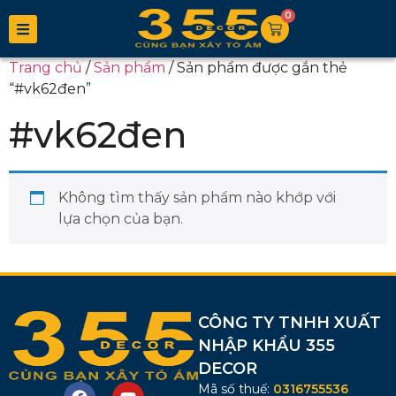
0
Trang chủ
/
Sản phẩm
/ Sản phẩm được gắn thẻ
“#vk62đen”
#vk62đen
Không tìm thấy sản phẩm nào khớp với
lựa chọn của bạn.
CÔNG TY TNHH XUẤT
NHẬP KHẨU 355
DECOR
Mã số thuế:
0316755536