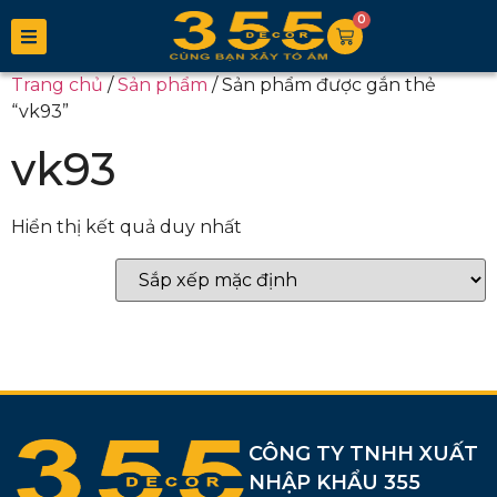
0
Trang chủ
/
Sản phẩm
/ Sản phẩm được gắn thẻ
“vk93”
vk93
Hiển thị kết quả duy nhất
CÔNG TY TNHH XUẤT
NHẬP KHẨU 355