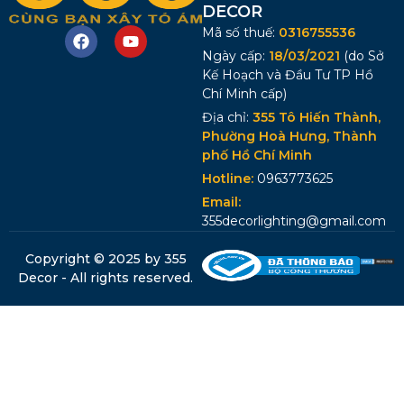
DECOR
Mã số thuế:
0316755536
Ngày cấp:
18/03/2021
(do Sở
Kế Hoạch và Đầu Tư TP Hồ
Chí Minh cấp)
Địa chỉ:
355 Tô Hiến Thành,
Phường Hoà Hưng, Thành
phố Hồ Chí Minh
Hotline:
0963773625
Email:
355decorlighting@gmail.com
Copyright © 2025 by 355
Decor - All rights reserved.