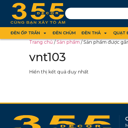
ĐÈN ỐP TRẦN
ĐÈN CHÙM
ĐÈN THẢ
QUẠT 
Trang chủ
/
Sản phẩm
/ Sản phẩm được gắn
vnt103
Hiển thị kết quả duy nhất
M