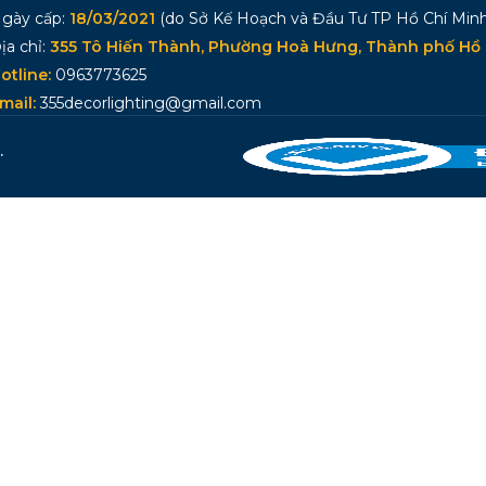
gày cấp:
18/03/2021
(do Sở Kế Hoạch và Đầu Tư TP Hồ Chí Minh
ịa chỉ:
355 Tô Hiến Thành, Phường Hoà Hưng, Thành phố Hồ 
otline:
0963773625
mail:
355decorlighting@gmail.com
.