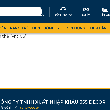
Giới thiệu
Đèn mới về
Đại lý
Tin tứ
ĐÈN TRANG TRÍ
ĐÈN TƯỜNG
ĐÈN ĐỨNG
ĐÈN BÀN
 thẻ “vnt103”
CÔNG TY TNHH XUẤT NHẬP KHẨU 355 DECOR
ã số thuế:
0316755536