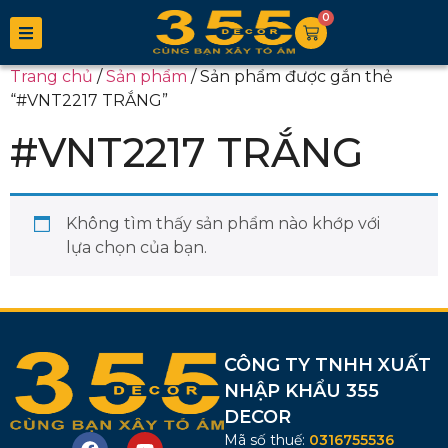
0
Trang chủ
/
Sản phẩm
/ Sản phẩm được gắn thẻ
“#VNT2217 TRẮNG”
#VNT2217 TRẮNG
Không tìm thấy sản phẩm nào khớp với
lựa chọn của bạn.
CÔNG TY TNHH XUẤT
NHẬP KHẨU 355
DECOR
Mã số thuế:
0316755536