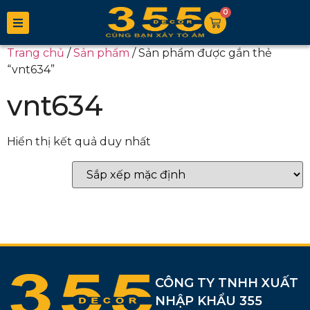
0
Trang chủ
/
Sản phẩm
/ Sản phẩm được gắn thẻ
“vnt634”
vnt634
Hiển thị kết quả duy nhất
CÔNG TY TNHH XUẤT
NHẬP KHẨU 355