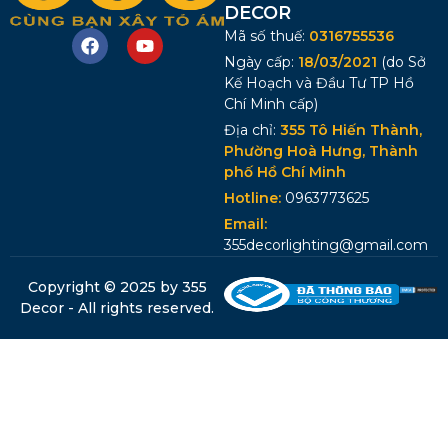
DECOR
Mã số thuế:
0316755536
Ngày cấp:
18/03/2021
(do Sở
Kế Hoạch và Đầu Tư TP Hồ
Chí Minh cấp)
Địa chỉ:
355 Tô Hiến Thành,
Phường Hoà Hưng, Thành
phố Hồ Chí Minh
Hotline:
0963773625
Email:
355decorlighting@gmail.com
Copyright © 2025 by 355
Decor - All rights reserved.