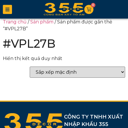
0
Trang chủ
/
Sản phẩm
/ Sản phẩm được gắn thẻ
“#VPL27B”
#VPL27B
Hiển thị kết quả duy nhất
CÔNG TY TNHH XUẤT
NHẬP KHẨU 355