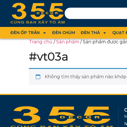
ĐÈN ỐP TRẦN
ĐÈN CHÙM
ĐÈN THẢ
QUẠT 
Trang chủ
/
Sản phẩm
/ Sản phẩm được gắn
#vt03a
Không tìm thấy sản phẩm nào khớp v
M
N