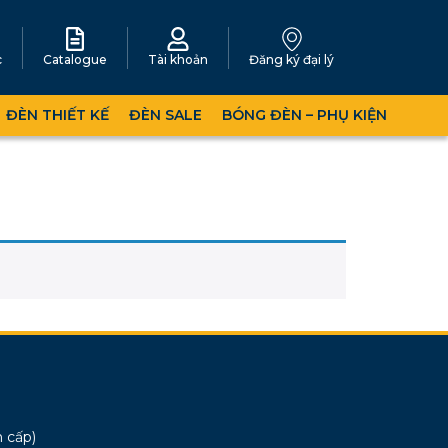
c
Catalogue
Tài khoản
Đăng ký đại lý
ĐÈN THIẾT KẾ
ĐÈN SALE
BÓNG ĐÈN – PHỤ KIỆN
 cấp)