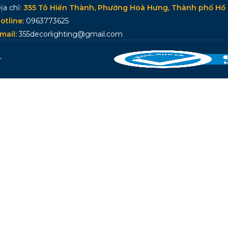
ịa chỉ:
355 Tô Hiến Thành, Phường Hoà Hưng, Thành phố Hồ 
otline:
0963773625
mail:
355decorlighting@gmail.com
.