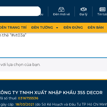
Giới thiệu
Đèn mới về
Đại lý
Tin tứ
ĐÈN TRANG TRÍ
ĐÈN TƯỜNG
ĐÈN ĐỨNG
ĐÈN BÀN
 thẻ “#vt03a”
ới lựa chọn của bạn.
CÔNG TY TNHH XUẤT NHẬP KHẨU 355 DECOR
ã số thuế:
0316755536
gày cấp:
18/03/2021
(do Sở Kế Hoạch và Đầu Tư TP Hồ Chí Minh