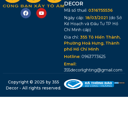
DECOR
Mã số thuế:
0316755536
Ngày cấp:
18/03/2021
(do Sở
Kế Hoạch và Đầu Tư TP Hồ
Chí Minh cấp)
Địa chỉ:
355 Tô Hiến Thành,
Phường Hoà Hưng, Thành
phố Hồ Chí Minh
Hotline:
0963773625
Email:
355decorlighting@gmail.com
Copyright © 2025 by 355
Decor - All rights reserved.