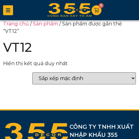
0
Trang chủ
/
Sản phẩm
/ Sản phẩm được gắn thẻ
“VT12”
VT12
Hiển thị kết quả duy nhất
CÔNG TY TNHH XUẤT
NHẬP KHẨU 355