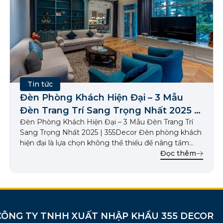
Tin tức
Đèn Phòng Khách Hiện Đại – 3 Mẫu
Đèn Trang Trí Sang Trọng Nhất 2025 |
Đèn Phòng Khách Hiện Đại – 3 Mẫu Đèn Trang Trí
355Decor
Sang Trọng Nhất 2025 | 355Decor Đèn phòng khách
hiện đại là lựa chọn không thể thiếu để nâng tầm
thẩm mỹ và tiện nghi cho không gian sống. Phòng
Đọc thêm
khách là nơi thể hiện phong cách và sự hiếu khách
của gia chủ. […]
CÔNG TY TNHH XUẤT NHẬP KHẨU 355 DECOR