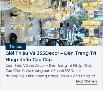
Tin tức
Giới Thiệu Về 355Decor – Đèn Trang Trí
Nhập Khẩu Cao Cấp
Giới Thiệu Về 355Decor – Đèn Trang Trí Nhập Khẩu
Cao Cấp Chào mừng bạn đến với 355Decor –
thương hiệu tiên phong trong lĩnh vực đèn trang trí
nhập khẩu cao cấp. Chúng tôi mang đến giải pháp
Đọc thêm
chiếu sáng toàn diện cho không gian sống và làm
việc, với những thiết kế tinh […]