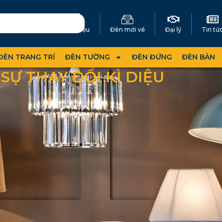
Giới thiệu
Đèn mới về
Đại lý
Tin tứ
ĐÈN TRANG TRÍ
ĐÈN TƯỜNG
ĐÈN ĐỨNG
ĐÈN BÀN
SỰ THAY ĐỔI KÌ DIỆU