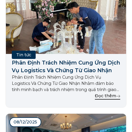
Tin tức
Phân Định Trách Nhiệm Cung Ứng Dịch
Vụ Logistics Và Chứng Từ Giao Nhận
Phân Định Trách Nhiệm Cung Ứng Dịch Vụ
Logistics Và Chứng Từ Giao Nhận Nhằm đảm bảo
tính minh bạch và trách nhiệm trong quá trình giao
nhận hàng hóa, 355decor hợp tác với các đơn vị
Đọc thêm
logistics chuyên nghiệp để cung cấp dịch vụ vận
chuyển an toàn, hiệu quả. Dưới đây là quy […]
08/12/2025