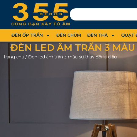
ĐÈN ỐP TRẦN
ĐÈN CHÙM
ĐÈN THẢ
QUẠT 
ĐÈN LED ÂM TRẦN 3 MÀU 
Trang chủ
/
Đèn led âm trần 3 màu sự thay đổi kì diệu