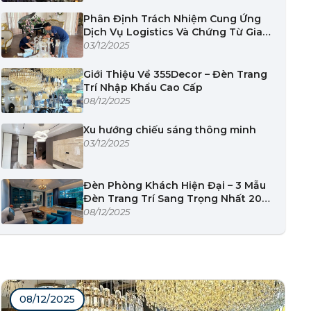
Phân Định Trách Nhiệm Cung Ứng
Dịch Vụ Logistics Và Chứng Từ Giao
Nhận
03/12/2025
Giới Thiệu Về 355Decor – Đèn Trang
Trí Nhập Khẩu Cao Cấp
08/12/2025
Xu hướng chiếu sáng thông minh
03/12/2025
Đèn Phòng Khách Hiện Đại – 3 Mẫu
Đèn Trang Trí Sang Trọng Nhất 2025
| 355Decor
08/12/2025
08/12/2025