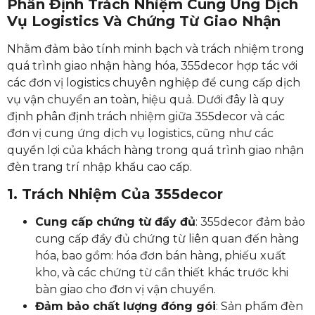
Phân Định Trách Nhiệm Cung Ứng Dịch
Vụ Logistics Và Chứng Từ Giao Nhận
Nhằm đảm bảo tính minh bạch và trách nhiệm trong
quá trình giao nhận hàng hóa, 355decor hợp tác với
các đơn vị logistics chuyên nghiệp để cung cấp dịch
vụ vận chuyển an toàn, hiệu quả. Dưới đây là quy
định phân định trách nhiệm giữa 355decor và các
đơn vị cung ứng dịch vụ logistics, cũng như các
quyền lợi của khách hàng trong quá trình giao nhận
đèn trang trí nhập khẩu cao cấp.
1. Trách Nhiệm Của 355decor
Cung cấp chứng từ đầy đủ
: 355decor đảm bảo
cung cấp đầy đủ chứng từ liên quan đến hàng
hóa, bao gồm: hóa đơn bán hàng, phiếu xuất
kho, và các chứng từ cần thiết khác trước khi
bàn giao cho đơn vị vận chuyển.
Đảm bảo chất lượng đóng gói
: Sản phẩm đèn