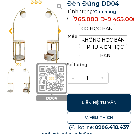
Đèn Đứng DD04
Tình trạng:
Còn hàng
765.000
Đ
-
9.455.0
Giá:
CÓ HỌC BÀN
Mẫu
KHÔNG HỌC BÀN
PHỤ KIỆN HỌC
BÀN
Số lượng:
LIÊN HỆ TƯ VẤN
YÊU THÍCH
Hotline:
0906.418.437