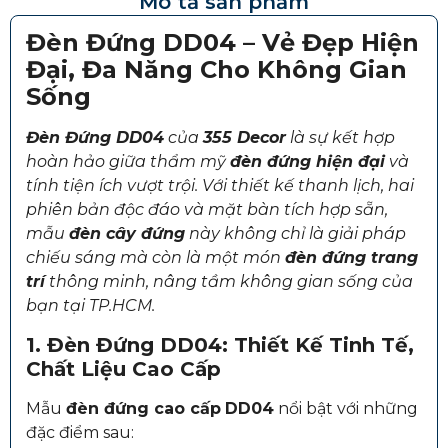
Mô tả sản phẩm
Đèn Đứng DD04 – Vẻ Đẹp Hiện
Đại, Đa Năng Cho Không Gian
Sống
Đèn Đứng DD04
của
355 Decor
là sự kết hợp
hoàn hảo giữa thẩm mỹ
đèn đứng hiện đại
và
tính tiện ích vượt trội. Với thiết kế thanh lịch, hai
phiên bản độc đáo và mặt bàn tích hợp sẵn,
mẫu
đèn cây đứng
này không chỉ là giải pháp
chiếu sáng mà còn là một món
đèn đứng trang
trí
thông minh, nâng tầm không gian sống của
bạn tại TP.HCM.
1. Đèn Đứng DD04: Thiết Kế Tinh Tế,
Chất Liệu Cao Cấp
Mẫu
đèn đứng cao cấp
DD04
nổi bật với những
đặc điểm sau: