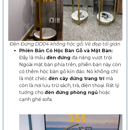
Đèn Đứng DD04 không hộc gỗ: Vẻ đẹp tối giản
Phiên Bản Có Hộc Bàn Gỗ và Mặt Bàn:
Đây là mẫu
đèn đứng
đa năng vượt trội.
Ngoài mặt bàn phía trên, phiên bản này còn
có thêm hộc bàn gỗ kín đáo. Nó không chỉ
là một chiếc
đèn cây đứng trang trí
mà
còn là nơi lưu trữ sách, trà, điện thoại. Rất lý
tưởng cho
đèn đứng phòng ngủ
hoặc
cạnh ghế sofa.