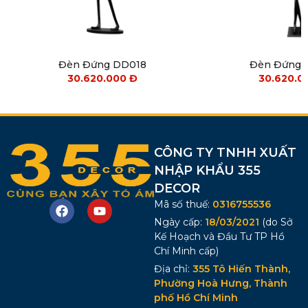
Đèn Đứng DD018
Đèn Đứng 
30.620.000
Đ
30.620.
CÔNG TY TNHH XUẤT
NHẬP KHẨU 355
DECOR
Mã số thuế:
0316755536
Ngày cấp:
18/03/2021
(do Sở
Kế Hoạch và Đầu Tư TP Hồ
Chí Minh cấp)
Địa chỉ:
355 Tô Hiến Thành,
Phường Hoà Hưng, Thành
phố Hồ Chí Minh