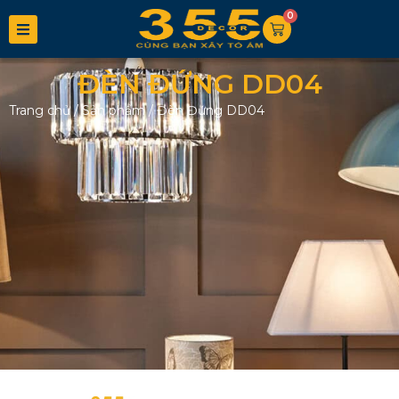
0
ĐÈN ĐỨNG DD04
Trang chủ
/
Sản phẩm
/
Đèn Đứng DD04