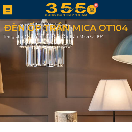
0
ĐÈN ỐP TRẦN MICA OT104
Trang chủ
/
Sản phẩm
/
Đèn Ốp Trần Mica OT104