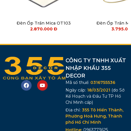
Đèn Ốp Trần Mica OT103
Đèn Ốp Trần M
2.870.000
Đ
3.795.0
CÔNG TY TNHH XUẤT
NHẬP KHẨU 355
DECOR
Mã số thuế:
0316755536
Ngày cấp:
18/03/2021
(do Sở
Kế Hoạch và Đầu Tư TP Hồ
Chí Minh cấp)
Địa chỉ:
355 Tô Hiến Thành,
Phường Hoà Hưng, Thành
phố Hồ Chí Minh
Hotline:
0963773625