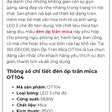
đại dành cho những không gian cần sự gọn
gàng, sáng đẹp và nhẹ nhàng trong trang trí nội
thất. Sản phẩm nổi bật với thiết kế dáng tròn
mềm mại, bề mặt vân hoa tinh tế và ánh sáng
LED 3 chế độ tiện dụng. Với chất liệu mica tán
sáng dịu, mẫu
đèn ốp trần mica
này phù hợp
cho phòng ngủ, phòng ăn, hành lang, ban công
có mái che hoặc khu vực bồn rửa tay khô ráo. Tại
355 DECOR, Đèn Ốp Trần Mica OT104 là lựa chọn
đáng cân nhắc cho khách hàng yêu thích sự đơn
giản, thanh lịch và dễ ứng dụng.
Thông số chi tiết đèn ốp trần mica
OT104
Mã sản phẩm:
OT104
Loại bóng:
LED 3 chế độ
Công suất:
58,8W
Chất liệu:
Mica
Kích thước:
Ø500