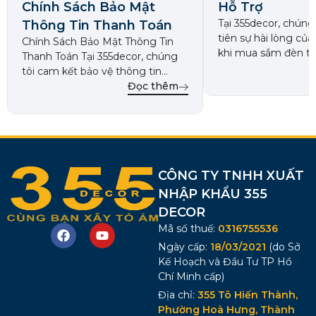
Chính Sách Bảo Mật
Hỗ Trợ
Tại 355decor, chúng 
Thông Tin Thanh Toán
tiên sự hài lòng củ
Chính Sách Bảo Mật Thông Tin
khi mua sắm đèn tra
Thanh Toán Tại 355decor, chúng
cấp. Dịch vụ hỗ trợ
tôi cam kết bảo vệ thông tin
nghiệp của chúng t
thanh toán của khách hàng
Đọc thêm
dàng lựa chọn sản
nhằm mang đến trải nghiệm
cho không gian sống
mua sắm an toàn và đáng tin cậy.
mang đến trải ngh
Chính sách này giải thích cách
hoàn hảo. […]
chúng tôi thu thập, sử dụng và
bảo mật thông tin thanh toán […]
CÔNG TY TNHH XUẤT
NHẬP KHẨU 355
DECOR
Mã số thuế:
0316755536
Ngày cấp:
18/03/2021
(do Sở
Kế Hoạch và Đầu Tư TP Hồ
Chí Minh cấp)
Địa chỉ:
355 Tô Hiến Thành,
Phường Hoà Hưng, Thành