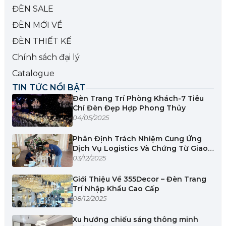
ĐÈN SALE
ĐÈN MỚI VỀ
ĐÈN THIẾT KẾ
Chính sách đại lý
Catalogue
TIN TỨC NỔI BẬT
Đèn Trang Trí Phòng Khách-7 Tiêu
Chí Đèn Đẹp Hợp Phong Thủy
04/05/2025
Phân Định Trách Nhiệm Cung Ứng
Dịch Vụ Logistics Và Chứng Từ Giao
Nhận
03/12/2025
Giới Thiệu Về 355Decor – Đèn Trang
Trí Nhập Khẩu Cao Cấp
08/12/2025
Xu hướng chiếu sáng thông minh