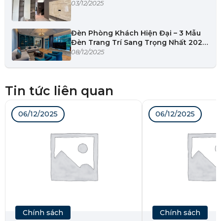
03/12/2025
Đèn Phòng Khách Hiện Đại – 3 Mẫu
Đèn Trang Trí Sang Trọng Nhất 2025
| 355Decor
08/12/2025
Tin tức liên quan
06/12/2025
06/12/2025
Chính sách
Chính sách