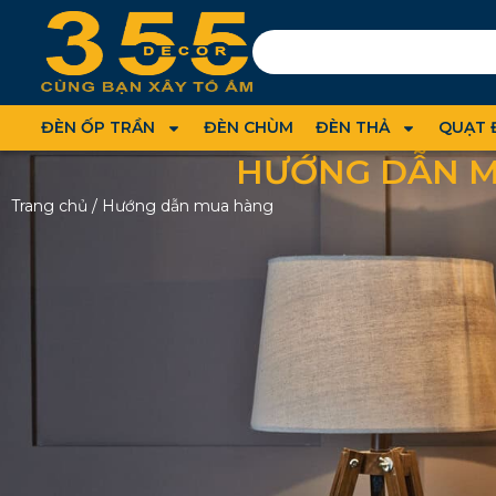
ĐÈN ỐP TRẦN
ĐÈN CHÙM
ĐÈN THẢ
QUẠT 
HƯỚNG DẪN 
Trang chủ
/
Hướng dẫn mua hàng