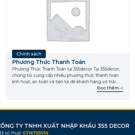
Chính sách
Phương Thức Thanh Toán
Phương Thức Thanh Toán tại 355decor Tại 355decor,
chúng tôi cung cấp nhiều phương thức thanh toán
linh hoạt, an toàn và tiện lợi để khách hàng có trải
nghiệm mua sắm tốt nhất. Quý khách có thể lựa
Đọc thêm
chọn phương thức phù hợp với nhu cầu cá nhân khi
mua đèn trang trí cao […]
CÔNG TY TNHH XUẤT NHẬP KHẨU 355 DECOR
ã số thuế:
0316755536