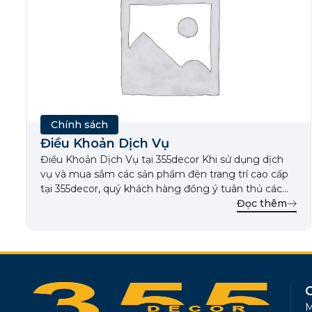
Chính sách
Điều Khoản Dịch Vụ
Điều Khoản Dịch Vụ tại 355decor Khi sử dụng dịch
vụ và mua sắm các sản phẩm đèn trang trí cao cấp
tại 355decor, quý khách hàng đồng ý tuân thủ các
điều khoản sau đây. Chúng tôi cam kết mang đến
Đọc thêm
trải nghiệm mua sắm tốt nhất và bảo vệ quyền lợi
của quý […]
M