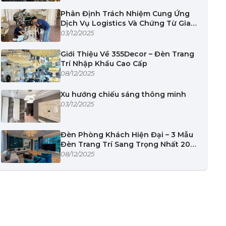
Phân Định Trách Nhiệm Cung Ứng
Dịch Vụ Logistics Và Chứng Từ Giao
Nhận
03/12/2025
Giới Thiệu Về 355Decor – Đèn Trang
Trí Nhập Khẩu Cao Cấp
08/12/2025
Xu hướng chiếu sáng thông minh
03/12/2025
Đèn Phòng Khách Hiện Đại – 3 Mẫu
Đèn Trang Trí Sang Trọng Nhất 2025
| 355Decor
08/12/2025