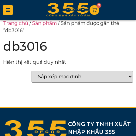
0
Trang chủ
/
Sản phẩm
/ Sản phẩm được gắn thẻ
“db3016”
db3016
Hiển thị kết quả duy nhất
CÔNG TY TNHH XUẤT
NHẬP KHẨU 355