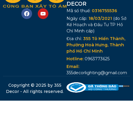
DECOR
Mã số thuế:
0316755536
Ngày cấp:
18/03/2021
(do Sở
Kế Hoạch và Đầu Tư TP Hồ
Chí Minh cấp)
Địa chỉ:
355 Tô Hiến Thành,
Phường Hoà Hưng, Thành
phố Hồ Chí Minh
Hotline:
0963773625
Email:
355decorlighting@gmail.com
Copyright © 2025 by 355
Decor - All rights reserved.