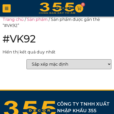
0
Trang chủ
/
Sản phẩm
/ Sản phẩm được gắn thẻ
“#VK92”
#VK92
Hiển thị kết quả duy nhất
CÔNG TY TNHH XUẤT
NHẬP KHẨU 355