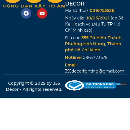
DECOR
Mã số thuế:
0316755536
Ngày cấp:
18/03/2021
(do Sở
Kế Hoạch và Đầu Tư TP Hồ
Chí Minh cấp)
Địa chỉ:
355 Tô Hiến Thành,
Phường Hoà Hưng, Thành
phố Hồ Chí Minh
Hotline:
0963773625
Email:
355decorlighting@gmail.com
Copyright © 2025 by 355
Decor - All rights reserved.